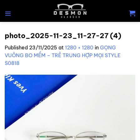
Skip
to
content
photo_2025-11-23_11-27-27 (4)
Published
23/11/2025
at
1280 × 1280
in
GỌNG
VUÔNG BO MỀM – TRẺ TRUNG HỢP MỌI STYLE
S0818