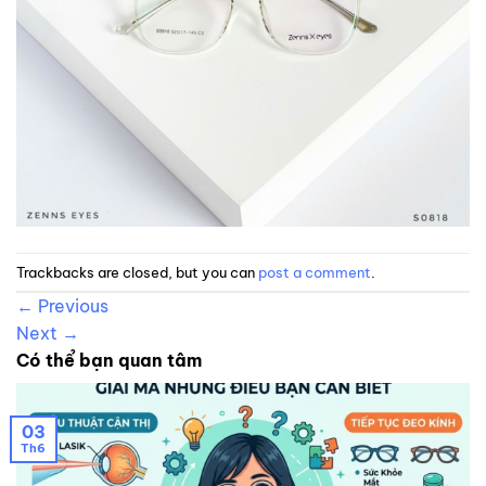
Trackbacks are closed, but you can
post a comment
.
←
Previous
Next
→
Có thể bạn quan tâm
03
Th6