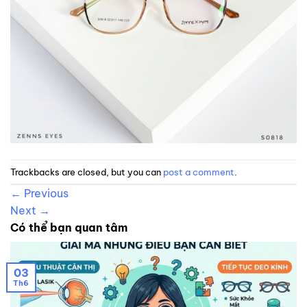
Trackbacks are closed, but you can
post a comment
.
←
Previous
Next
→
Có thể bạn quan tâm
03
Th6