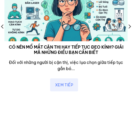
CÓ NÊN MỔ MẮT CẬN THỊ HAY TIẾP TỤC ĐEO KÍNH? GIẢI
MÃ NHỮNG ĐIỀU BẠN CẦN BIẾT
Đối với những người bị cận thị, việc lụa chọn giữa tiếp tục
gắn bó...
XEM TIẾP