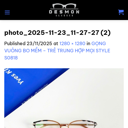
Skip
to
content
photo_2025-11-23_11-27-27 (2)
Published
23/11/2025
at
1280 × 1280
in
GỌNG
VUÔNG BO MỀM – TRẺ TRUNG HỢP MỌI STYLE
S0818