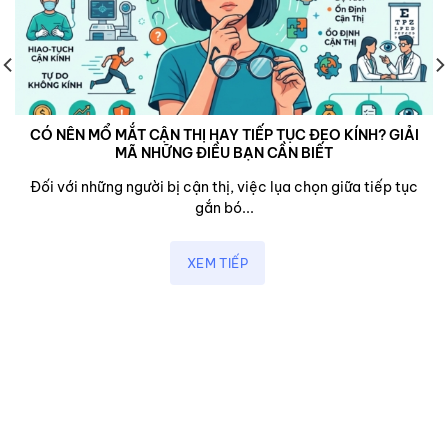
CÓ NÊN MỔ MẮT CẬN THỊ HAY TIẾP TỤC ĐEO KÍNH? GIẢI
MÃ NHỮNG ĐIỀU BẠN CẦN BIẾT
Đối với những người bị cận thị, việc lụa chọn giữa tiếp tục
gắn bó...
XEM TIẾP