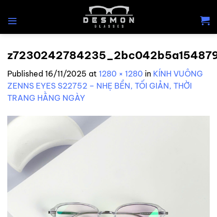
Skip
to
content
z7230242784235_2bc042b5a154879
Published
16/11/2025
at
1280 × 1280
in
KÍNH VUÔNG
ZENNS EYES S22752 – NHẸ BỀN, TỐI GIẢN, THỜI
TRANG HẰNG NGÀY