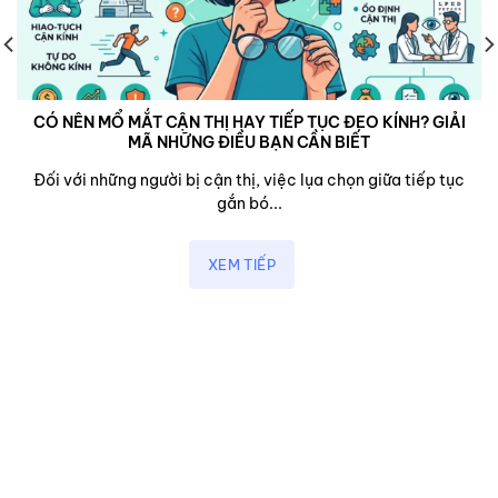
CÓ NÊN MỔ MẮT CẬN THỊ HAY TIẾP TỤC ĐEO KÍNH? GIẢI
MÃ NHỮNG ĐIỀU BẠN CẦN BIẾT
Đối với những người bị cận thị, việc lụa chọn giữa tiếp tục
gắn bó...
XEM TIẾP