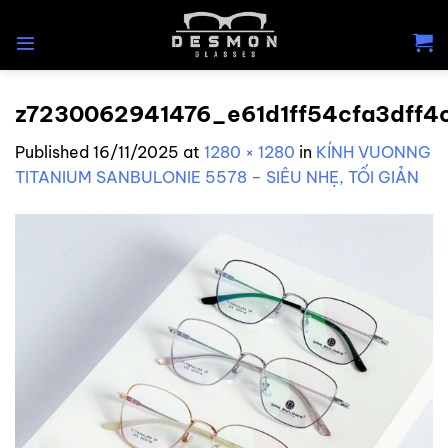
Skip
to
content
z7230062941476_e61d1ff54cfa3dff
Published
16/11/2025
at
1280 × 1280
in
KÍNH VUONNG
TITANIUM SANBULONIE 5578 – SIÊU NHẸ, TỐI GIẢN