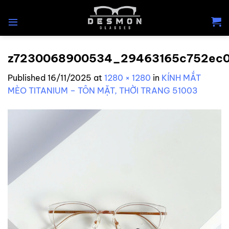
Skip
to
content
z7230068900534_29463165c752ec0
Published
16/11/2025
at
1280 × 1280
in
KÍNH MẮT
MÈO TITANIUM – TÔN MẶT, THỜI TRANG 51003