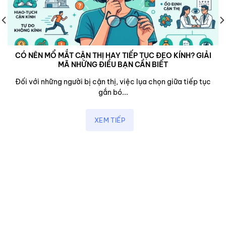
CÓ NÊN MỔ MẮT CẬN THỊ HAY TIẾP TỤC ĐEO KÍNH? GIẢI
MÃ NHỮNG ĐIỀU BẠN CẦN BIẾT
Đối với những người bị cận thị, việc lụa chọn giữa tiếp tục
gắn bó...
XEM TIẾP