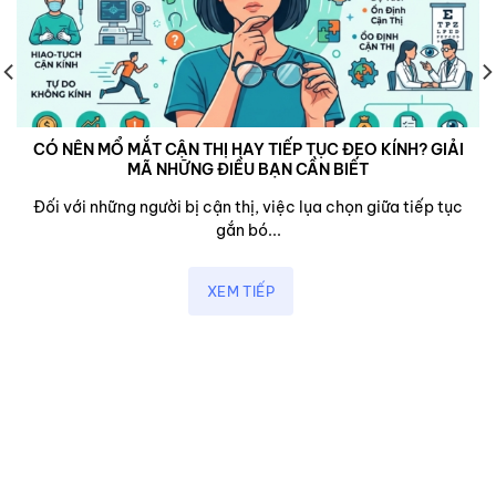
CÓ NÊN MỔ MẮT CẬN THỊ HAY TIẾP TỤC ĐEO KÍNH? GIẢI
MÃ NHỮNG ĐIỀU BẠN CẦN BIẾT
Đối với những người bị cận thị, việc lụa chọn giữa tiếp tục
gắn bó...
XEM TIẾP