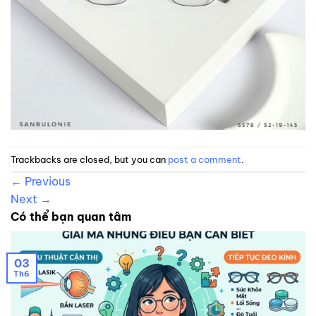
Trackbacks are closed, but you can
post a comment
.
←
Previous
Next
→
Có thể bạn quan tâm
03
Th6