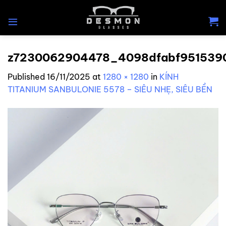
Skip
to
content
z7230062904478_4098dfabf951539
Published
16/11/2025
at
1280 × 1280
in
KÍNH
TITANIUM SANBULONIE 5578 – SIÊU NHẸ, SIÊU BỀN