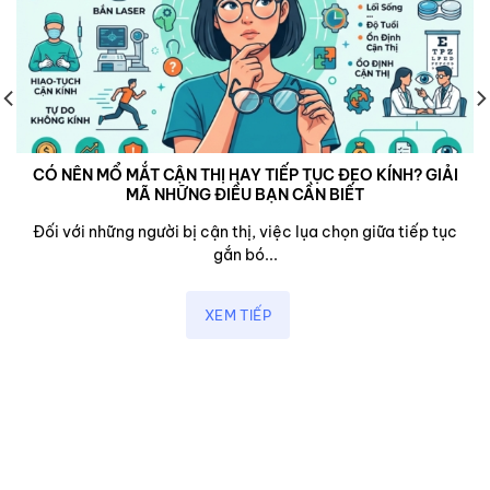
CÓ NÊN MỔ MẮT CẬN THỊ HAY TIẾP TỤC ĐEO KÍNH? GIẢI
MÃ NHỮNG ĐIỀU BẠN CẦN BIẾT
Đối với những người bị cận thị, việc lụa chọn giữa tiếp tục
gắn bó...
XEM TIẾP