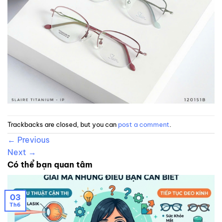
Trackbacks are closed, but you can
post a comment
.
←
Previous
Next
→
Có thể bạn quan tâm
03
Th6