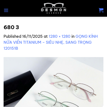
Skip
to
content
680 3
Published
16/11/2025
at
1280 × 1280
in
GỌNG KÍNH
NỬA VIỀN TITANIUM – SIÊU NHẸ, SANG TRỌNG
120151B