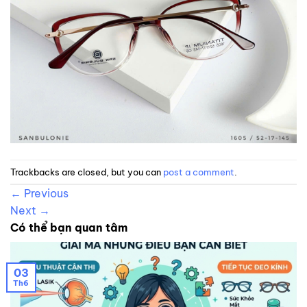
Trackbacks are closed, but you can
post a comment
.
←
Previous
Next
→
Có thể bạn quan tâm
03
Th6