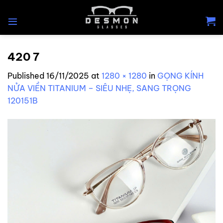
Skip
to
content
420 7
Published
16/11/2025
at
1280 × 1280
in
GỌNG KÍNH
NỬA VIỀN TITANIUM – SIÊU NHẸ, SANG TRỌNG
120151B