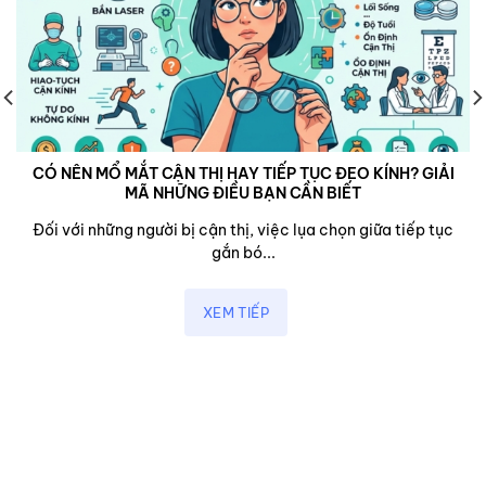
CÓ NÊN MỔ MẮT CẬN THỊ HAY TIẾP TỤC ĐEO KÍNH? GIẢI
MÃ NHỮNG ĐIỀU BẠN CẦN BIẾT
Đối với những người bị cận thị, việc lụa chọn giữa tiếp tục
gắn bó...
XEM TIẾP