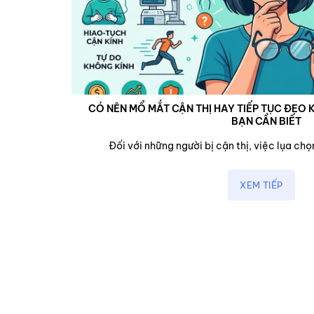
CÓ NÊN MỔ MẮT CẬN THỊ HAY TIẾP TỤC ĐEO K
BẠN CẦN BIẾT
cận,...
Đối với những người bị cận thị, việc lụa chọn
XEM TIẾP