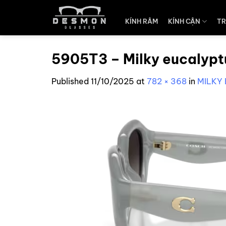
Skip
to
KÍNH RÂM
KÍNH CẬN
TR
content
5905T3 – Milky eucalypt
Published
11/10/2025
at
782 × 368
in
MILKY