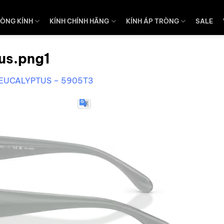
ÒNG KÍNH
KÍNH CHÍNH HÃNG
KÍNH ÁP TRÒNG
SALE
us.png1
 EUCALYPTUS – 5905T3