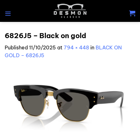
Skip
to
content
6826J5 – Black on gold
Published
11/10/2025
at
794 × 448
in
BLACK ON
GOLD – 6826J5