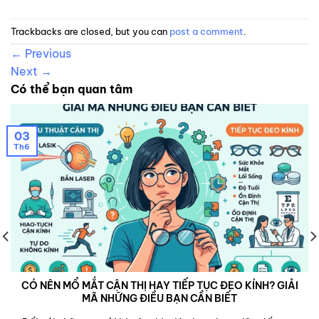
Trackbacks are closed, but you can
post a comment
.
←
Previous
Next
→
Có thể bạn quan tâm
03
Th6
CÓ NÊN MỔ MẮT CẬN THỊ HAY TIẾP TỤC ĐEO KÍNH? GIẢI
MÃ NHỮNG ĐIỀU BẠN CẦN BIẾT