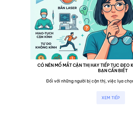
CÓ NÊN MỔ MẮT CẬN THỊ HAY TIẾP TỤC ĐEO K
BẠN CẦN BIẾT
cận,...
Đối với những người bị cận thị, việc lụa chọn
XEM TIẾP