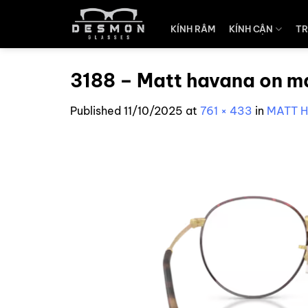
Skip
to
KÍNH RÂM
KÍNH CẬN
TR
content
3188 – Matt havana on ma
Published
11/10/2025
at
761 × 433
in
MATT H