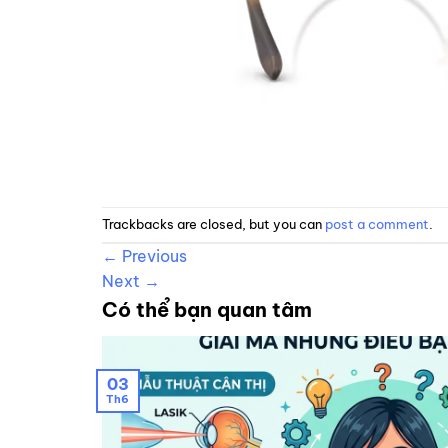
Trackbacks are closed, but you can
post a comment
.
←
Previous
Next
→
Có thể bạn quan tâm
03
Th6