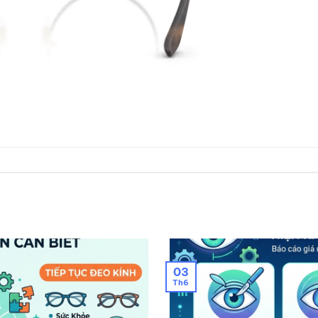
03
Th6