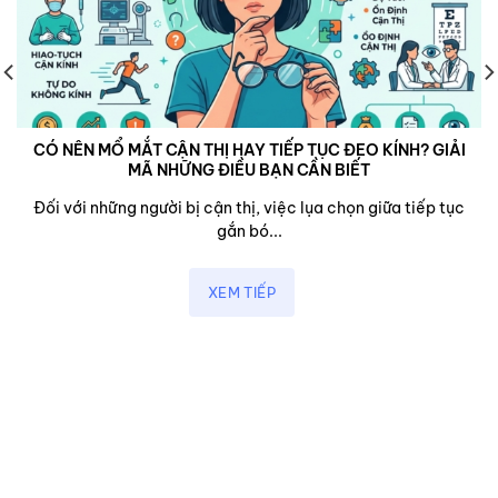
CÓ NÊN MỔ MẮT CẬN THỊ HAY TIẾP TỤC ĐEO KÍNH? GIẢI
MÃ NHỮNG ĐIỀU BẠN CẦN BIẾT
Đối với những người bị cận thị, việc lụa chọn giữa tiếp tục
gắn bó...
XEM TIẾP