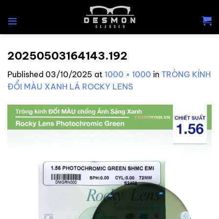
Skip
to
content
20250503164143.192
Published
03/10/2025
at
1000 × 1000
in
TRÒNG KÍNH
ĐỔI MÀU XANH LÁ ROCKY LENS