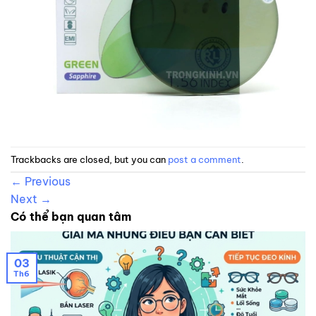
Trackbacks are closed, but you can
post a comment
.
←
Previous
Next
→
Có thể bạn quan tâm
03
Th6