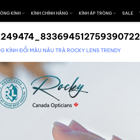
ÒNG KÍNH
KÍNH CHÍNH HÃNG
KÍNH ÁP TRÒNG
SALE
249474_83369451275939072
G KÍNH ĐỔI MÀU NÂU TRÀ ROCKY LENS TRENDY