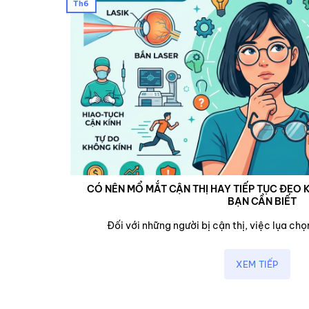
Th6
CÓ NÊN MỔ MẮT CẬN THỊ HAY TIẾP TỤC ĐEO K
BẠN CẦN BIẾT
cận,...
Đối với những người bị cận thị, việc lụa chọn
XEM TIẾP