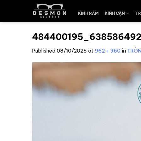
Skip
to
KÍNH RÂM
KÍNH CẬN
TR
content
484400195_638586492
Published
03/10/2025
at
962 × 960
in
TRÒN