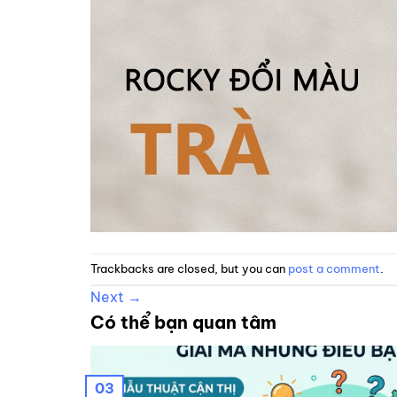
Trackbacks are closed, but you can
post a comment
.
Next
→
Có thể bạn quan tâm
03