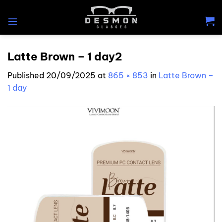
Skip
to
content
Latte Brown – 1 day2
Published
20/09/2025
at
865 × 853
in
Latte Brown –
1 day