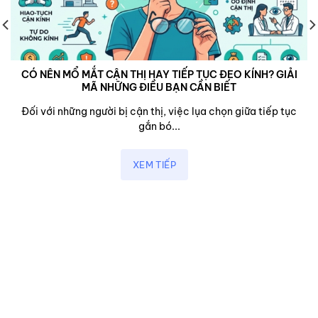
CÓ NÊN MỔ MẮT CẬN THỊ HAY TIẾP TỤC ĐEO KÍNH? GIẢI
MÃ NHỮNG ĐIỀU BẠN CẦN BIẾT
Đối với những người bị cận thị, việc lụa chọn giữa tiếp tục
gắn bó...
XEM TIẾP