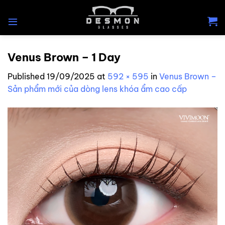
Skip
to
content
Venus Brown – 1 Day
Published
19/09/2025
at
592 × 595
in
Venus Brown –
Sản phẩm mới của dòng lens khóa ẩm cao cấp