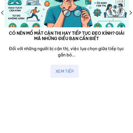
CÓ NÊN MỔ MẮT CẬN THỊ HAY TIẾP TỤC ĐEO KÍNH? GIẢI
MÃ NHỮNG ĐIỀU BẠN CẦN BIẾT
Đối với những người bị cận thị, việc lụa chọn giữa tiếp tục
gắn bó...
XEM TIẾP