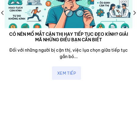
CÓ NÊN MỔ MẮT CẬN THỊ HAY TIẾP TỤC ĐEO KÍNH? GIẢI
MÃ NHỮNG ĐIỀU BẠN CẦN BIẾT
Đối với những người bị cận thị, việc lụa chọn giữa tiếp tục
gắn bó...
XEM TIẾP