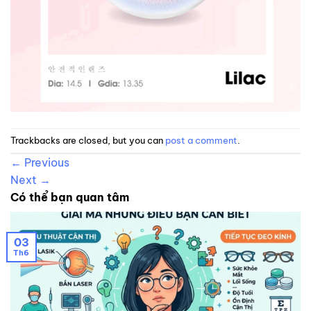
Trackbacks are closed, but you can
post a comment
.
←
Previous
Next
→
Có thể bạn quan tâm
03
Th6