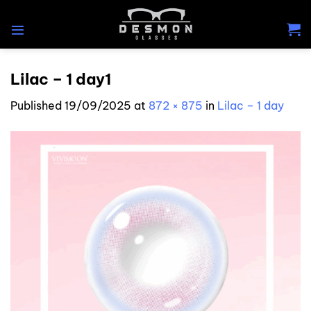
Skip
to
content
Lilac – 1 day1
Published
19/09/2025
at
872 × 875
in
Lilac – 1 day