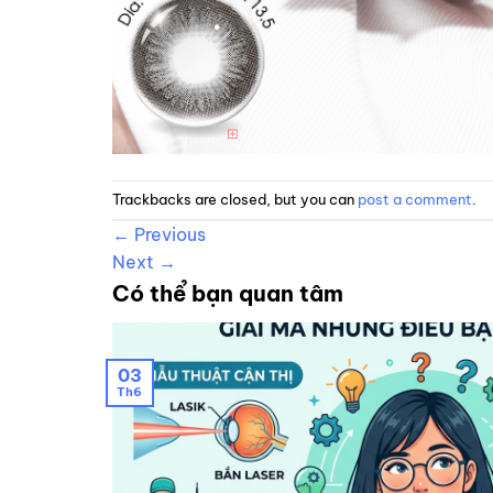
Trackbacks are closed, but you can
post a comment
.
←
Previous
Next
→
Có thể bạn quan tâm
03
Th6