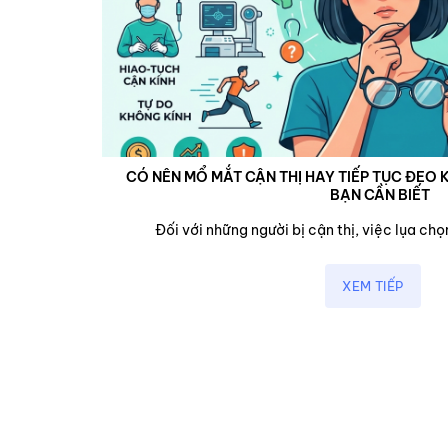
CÓ NÊN MỔ MẮT CẬN THỊ HAY TIẾP TỤC ĐEO K
BẠN CẦN BIẾT
cận,...
Đối với những người bị cận thị, việc lụa chọn
XEM TIẾP