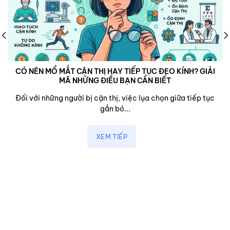
CÓ NÊN MỔ MẮT CẬN THỊ HAY TIẾP TỤC ĐEO KÍNH? GIẢI
MÃ NHỮNG ĐIỀU BẠN CẦN BIẾT
Đối với những người bị cận thị, việc lụa chọn giữa tiếp tục
gắn bó...
XEM TIẾP