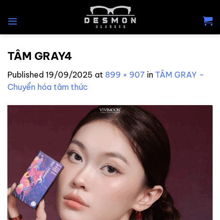
Skip
to
content
TÂM GRAY4
Published
19/09/2025
at
899 × 907
in
TÂM GRAY –
Chuyển hóa tâm thức