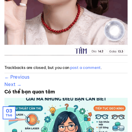
Trackbacks are closed, but you can
post a comment
.
←
Previous
Next
→
Có thể bạn quan tâm
03
Th6