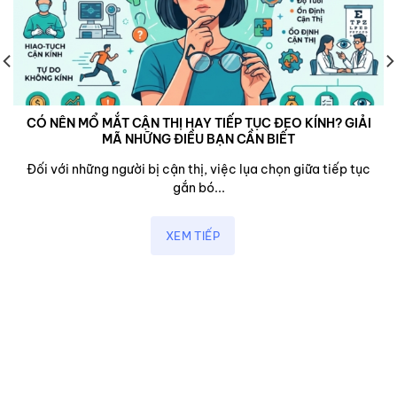
CÓ NÊN MỔ MẮT CẬN THỊ HAY TIẾP TỤC ĐEO KÍNH? GIẢI
MÃ NHỮNG ĐIỀU BẠN CẦN BIẾT
Đối với những người bị cận thị, việc lụa chọn giữa tiếp tục
gắn bó...
XEM TIẾP