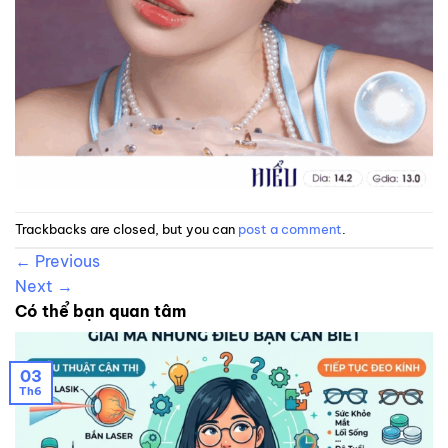
Trackbacks are closed, but you can
post a comment
.
←
Previous
Next
→
Có thể bạn quan tâm
03
Th6