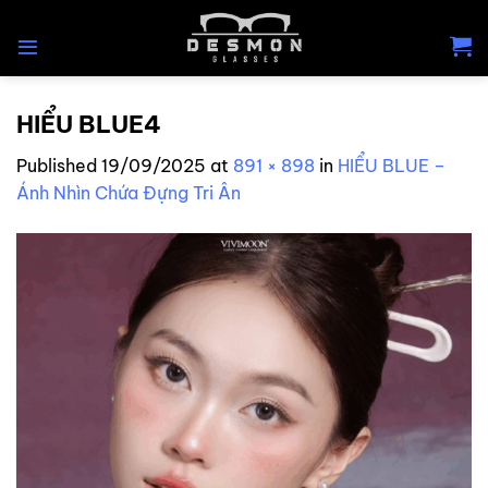
Skip
to
content
HIỂU BLUE4
Published
19/09/2025
at
891 × 898
in
HIỂU BLUE –
Ánh Nhìn Chứa Đựng Tri Ân