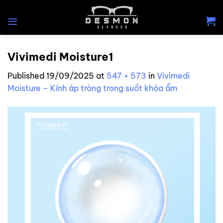
Skip
to
content
Vivimedi Moisture1
Published
19/09/2025
at
547 × 573
in
Vivimedi
Moisture – Kính áp tròng trong suốt khóa ẩm