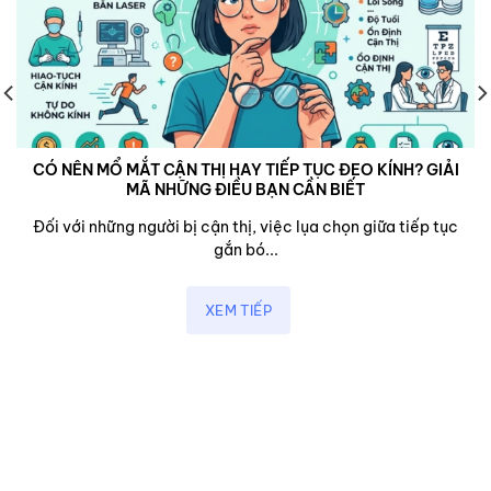
CÓ NÊN MỔ MẮT CẬN THỊ HAY TIẾP TỤC ĐEO KÍNH? GIẢI
MÃ NHỮNG ĐIỀU BẠN CẦN BIẾT
Đối với những người bị cận thị, việc lụa chọn giữa tiếp tục
gắn bó...
XEM TIẾP