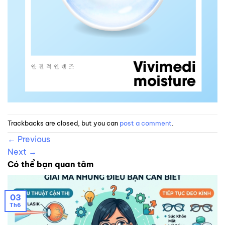
Trackbacks are closed, but you can
post a comment
.
←
Previous
Next
→
Có thể bạn quan tâm
03
Th6