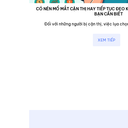
CÓ NÊN MỔ MẮT CẬN THỊ HAY TIẾP TỤC ĐEO K
BẠN CẦN BIẾT
cận,...
Đối với những người bị cận thị, việc lụa chọn
XEM TIẾP