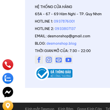
HỆ THỐNG CỬA HÀNG
65A - 67 - 69 Hàm Nghi - TP. Quy Nhơn
HOTLINE 1:
0937876001
HOTLINE 2:
0933807137
EMAIL: desmonshop@gmail.com
BLOG:
desmonshop.blog
THỜI GIAN MỞ CỦA: 7:30 – 22:00
Kính mắt Desmon
Kính Râm
Gọng Kính Cận
Tr