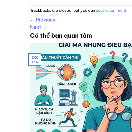
Trackbacks are closed, but you can
post a comment
.
←
Previous
Next
→
Có thể bạn quan tâm
03
Th6