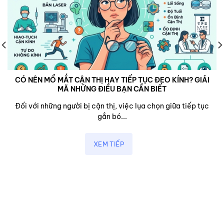
CÓ NÊN MỔ MẮT CẬN THỊ HAY TIẾP TỤC ĐEO KÍNH? GIẢI
MÃ NHỮNG ĐIỀU BẠN CẦN BIẾT
Đối với những người bị cận thị, việc lụa chọn giữa tiếp tục
gắn bó...
XEM TIẾP