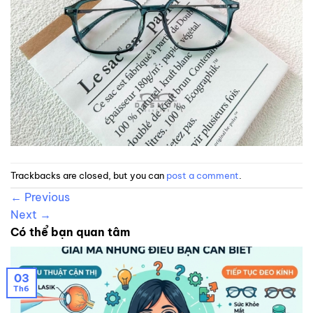
Trackbacks are closed, but you can
post a comment
.
←
Previous
Next
→
Có thể bạn quan tâm
03
Th6