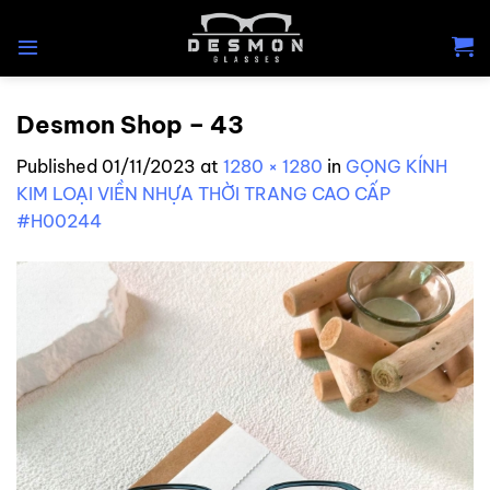
Skip
to
content
Desmon Shop – 43
Published
01/11/2023
at
1280 × 1280
in
GỌNG KÍNH
KIM LOẠI VIỀN NHỰA THỜI TRANG CAO CẤP
#H00244