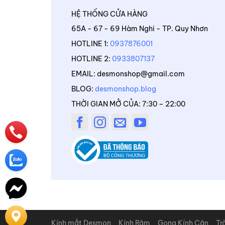
HỆ THỐNG CỬA HÀNG
65A - 67 - 69 Hàm Nghi - TP. Quy Nhơn
HOTLINE 1:
0937876001
HOTLINE 2:
0933807137
EMAIL: desmonshop@gmail.com
BLOG:
desmonshop.blog
THỜI GIAN MỞ CỦA: 7:30 – 22:00
Kính mắt Desmon
Kính Râm
Gọng Kính Cận
Tr