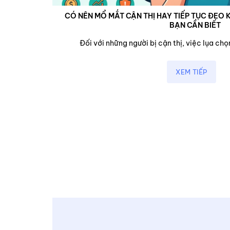
CÓ NÊN MỔ MẮT CẬN THỊ HAY TIẾP TỤC ĐEO K
BẠN CẦN BIẾT
cận,...
Đối với những người bị cận thị, việc lụa chọn
XEM TIẾP