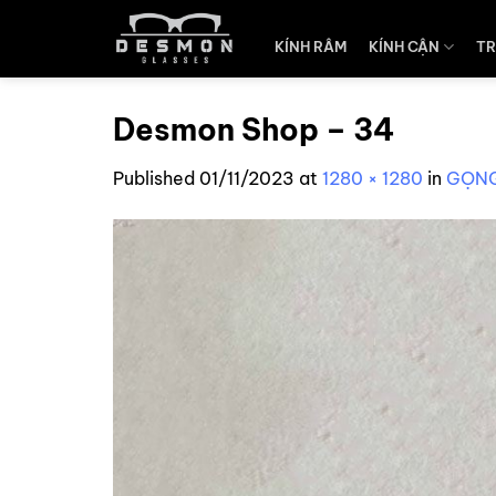
Skip
to
KÍNH RÂM
KÍNH CẬN
TR
content
Desmon Shop – 34
Published
01/11/2023
at
1280 × 1280
in
GỌNG