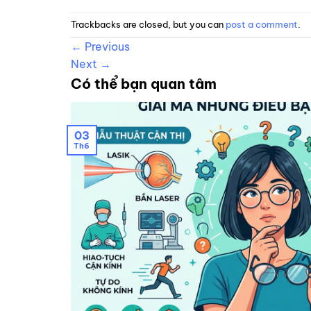
Trackbacks are closed, but you can
post a comment
.
←
Previous
Next
→
Có thể bạn quan tâm
03
Th6