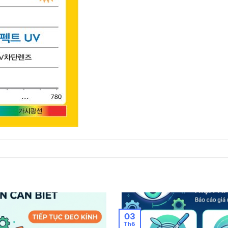
03
Th6