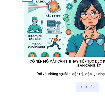
CÓ NÊN MỔ MẮT CẬN THỊ HAY TIẾP TỤC ĐEO K
BẠN CẦN BIẾT
cận,...
Đối với những người bị cận thị, việc lụa chọn
XEM TIẾP