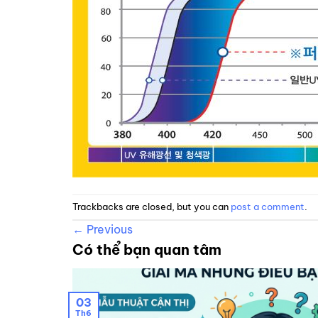
Trackbacks are closed, but you can
post a comment
.
←
Previous
Có thể bạn quan tâm
03
Th6