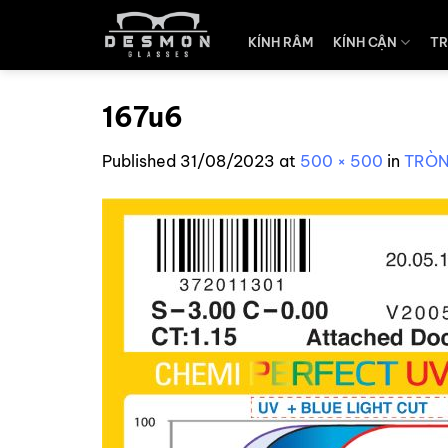
Skip
to
KÍNH RÂM
KÍNH CẬN
TR
content
167u6
Published
31/08/2023
at
500 × 500
in
TRÒN