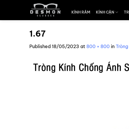
Skip
to
KÍNH RÂM
KÍNH CẬN
TR
content
1.67
Published
18/05/2023
at
800 × 800
in
Tròng