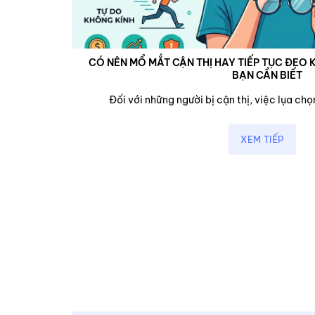
CÓ NÊN MỔ MẮT CẬN THỊ HAY TIẾP TỤC ĐEO K
BẠN CẦN BIẾT
cận,...
Đối với những người bị cận thị, việc lụa chọn
XEM TIẾP