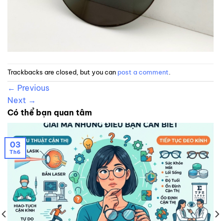
Trackbacks are closed, but you can
post a comment
.
←
Previous
Next
→
Có thể bạn quan tâm
03
Th6