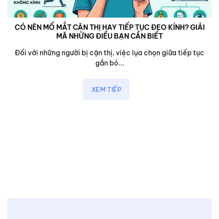
CÓ NÊN MỔ MẮT CẬN THỊ HAY TIẾP TỤC ĐEO KÍNH? GIẢI
MÃ NHỮNG ĐIỀU BẠN CẦN BIẾT
Đối với những người bị cận thị, việc lụa chọn giữa tiếp tục
gắn bó...
XEM TIẾP