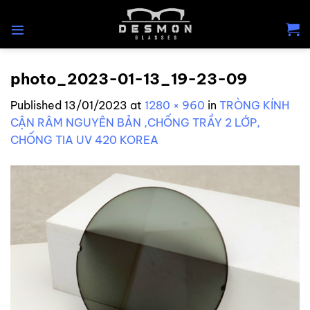
Skip
to
content
photo_2023-01-13_19-23-09
Published
13/01/2023
at
1280 × 960
in
TRÒNG KÍNH
CẬN RÂM NGUYÊN BẢN ,CHỐNG TRẦY 2 LỚP,
CHỐNG TIA UV 420 KOREA