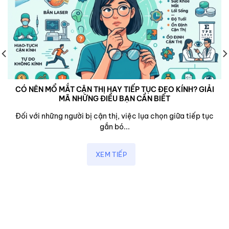
CÓ NÊN MỔ MẮT CẬN THỊ HAY TIẾP TỤC ĐEO KÍNH? GIẢI
MÃ NHỮNG ĐIỀU BẠN CẦN BIẾT
Đối với những người bị cận thị, việc lụa chọn giữa tiếp tục
gắn bó...
XEM TIẾP