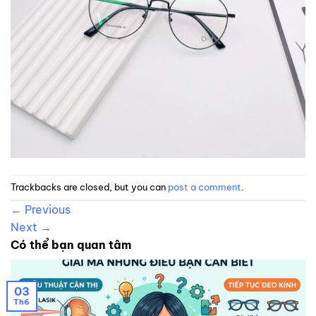
Trackbacks are closed, but you can
post a comment
.
←
Previous
Next
→
Có thể bạn quan tâm
03
Th6