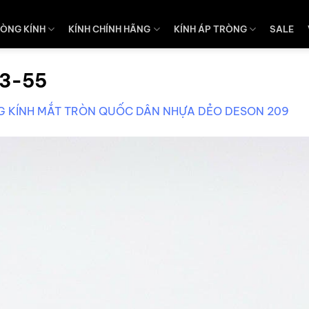
ÒNG KÍNH
KÍNH CHÍNH HÃNG
KÍNH ÁP TRÒNG
SALE
13-55
 KÍNH MẮT TRÒN QUỐC DÂN NHỰA DẺO DESON 209