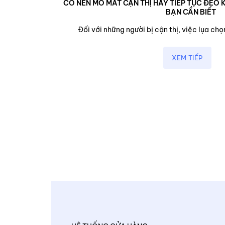
CÓ NÊN MỔ MẮT CẬN THỊ HAY TIẾP TỤC ĐEO K
BẠN CẦN BIẾT
cận,...
Đối với những người bị cận thị, việc lụa chọn
XEM TIẾP