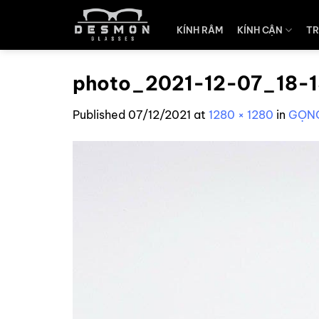
Skip
to
KÍNH RÂM
KÍNH CẬN
TR
content
photo_2021-12-07_18-
Published
07/12/2021
at
1280 × 1280
in
GỌNG