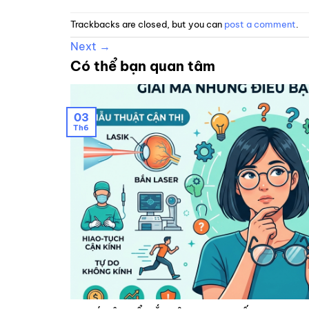
Trackbacks are closed, but you can
post a comment
.
Next
→
Có thể bạn quan tâm
03
Th6