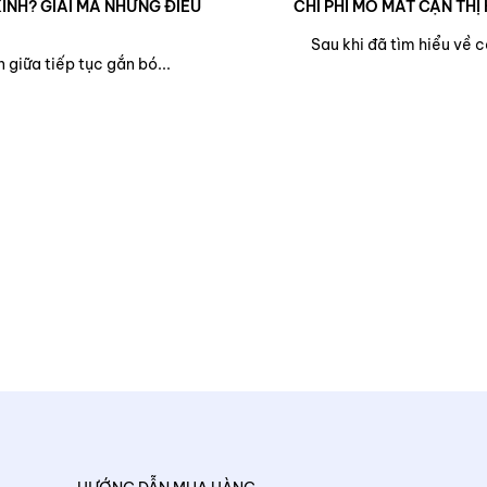
ÍNH? GIẢI MÃ NHỮNG ĐIỀU
CHI PHÍ MỔ MẮT CẬN THỊ 
Sau khi đã tìm hiểu về 
 giữa tiếp tục gắn bó...