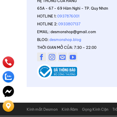
HỆ THỐNG CỬA HÀNG
65A - 67 - 69 Hàm Nghi - TP. Quy Nhơn
HOTLINE 1:
0937876001
HOTLINE 2:
0933807137
EMAIL: desmonshop@gmail.com
BLOG:
desmonshop.blog
THỜI GIAN MỞ CỦA: 7:30 – 22:00
Kính mắt Desmon
Kính Râm
Gọng Kính Cận
Tr