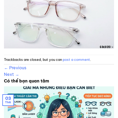
Trackbacks are closed, but you can
post a comment
.
←
Previous
Next
→
Có thể bạn quan tâm
03
Th6