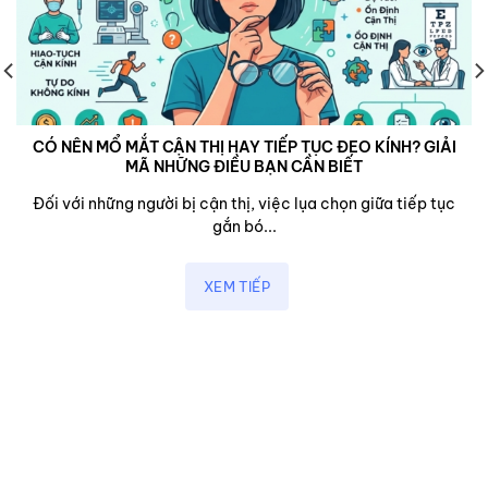
CÓ NÊN MỔ MẮT CẬN THỊ HAY TIẾP TỤC ĐEO KÍNH? GIẢI
MÃ NHỮNG ĐIỀU BẠN CẦN BIẾT
Đối với những người bị cận thị, việc lụa chọn giữa tiếp tục
gắn bó...
XEM TIẾP