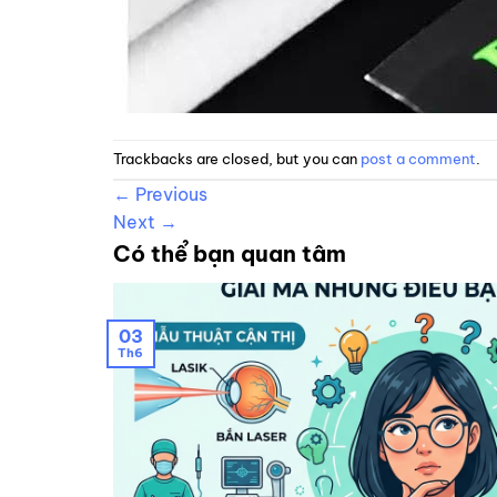
Trackbacks are closed, but you can
post a comment
.
←
Previous
Next
→
Có thể bạn quan tâm
03
Th6