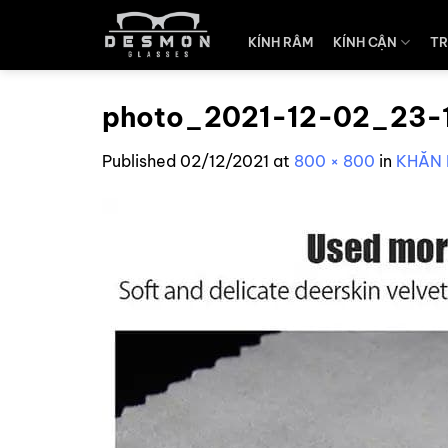
Skip
to
KÍNH RÂM
KÍNH CẬN
TR
content
photo_2021-12-02_23-
Published
02/12/2021
at
800 × 800
in
KHĂN 