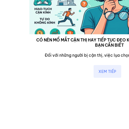
CÓ NÊN MỔ MẮT CẬN THỊ HAY TIẾP TỤC ĐEO K
BẠN CẦN BIẾT
cận,...
Đối với những người bị cận thị, việc lụa chọn
XEM TIẾP