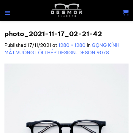
Skip
to
content
photo_2021-11-17_02-21-42
Published
17/11/2021
at
1280 × 1280
in
GỌNG KÍNH
MẮT VUÔNG LÕI THÉP DESIGN. DESON 9078