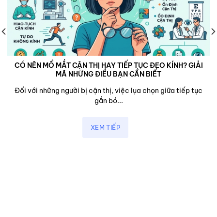
CÓ NÊN MỔ MẮT CẬN THỊ HAY TIẾP TỤC ĐEO KÍNH? GIẢI
MÃ NHỮNG ĐIỀU BẠN CẦN BIẾT
Đối với những người bị cận thị, việc lụa chọn giữa tiếp tục
gắn bó...
XEM TIẾP