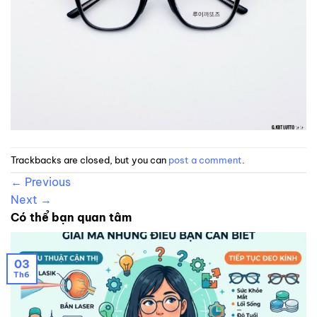
Trackbacks are closed, but you can
post a comment
.
←
Previous
Next
→
Có thể bạn quan tâm
03
Th6