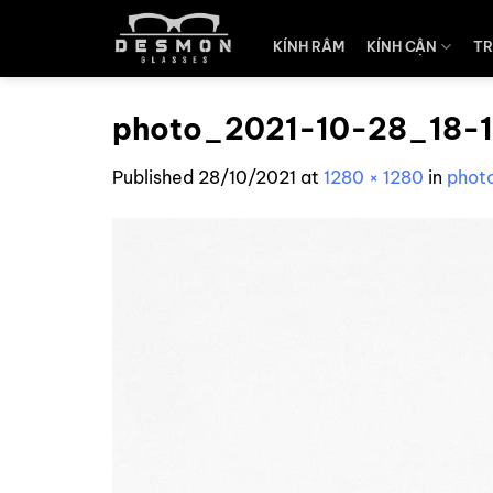
Skip
to
KÍNH RÂM
KÍNH CẬN
TR
content
photo_2021-10-28_18-
Published
28/10/2021
at
1280 × 1280
in
phot