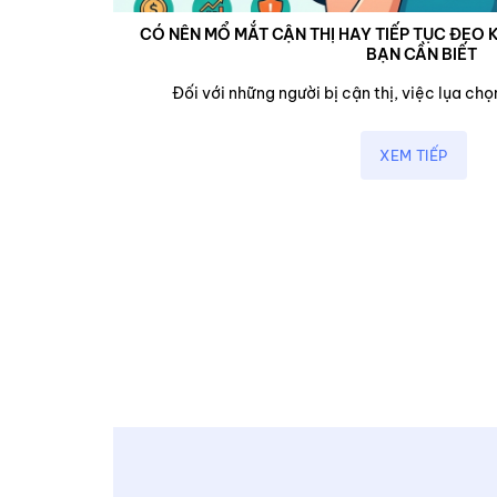
CÓ NÊN MỔ MẮT CẬN THỊ HAY TIẾP TỤC ĐEO K
BẠN CẦN BIẾT
cận,...
Đối với những người bị cận thị, việc lụa chọn
XEM TIẾP