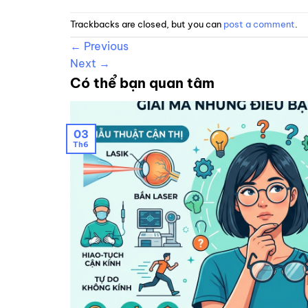
Trackbacks are closed, but you can
post a comment
.
←
Previous
Next
→
Có thể bạn quan tâm
03
Th6