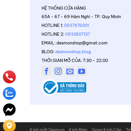
HỆ THỐNG CỬA HÀNG
65A - 67 - 69 Hàm Nghi - TP. Quy Nhơn
HOTLINE 1:
0937876001
HOTLINE 2:
0933807137
EMAIL: desmonshop@gmail.com
BLOG:
desmonshop.blog
THỜI GIAN MỞ CỦA: 7:30 – 22:00
Kính mắt Desmon
Kính Râm
Gọng Kính Cận
Tr