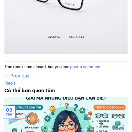
Trackbacks are closed, but you can
post a comment
.
←
Previous
Next
→
Có thể bạn quan tâm
03
Th6