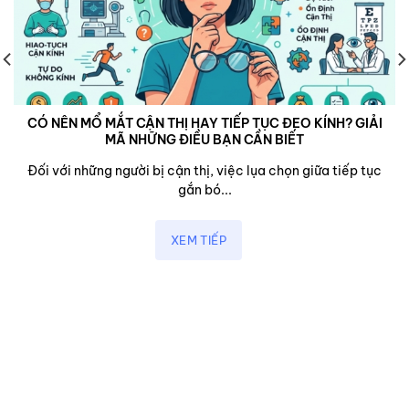
CÓ NÊN MỔ MẮT CẬN THỊ HAY TIẾP TỤC ĐEO KÍNH? GIẢI
MÃ NHỮNG ĐIỀU BẠN CẦN BIẾT
Đối với những người bị cận thị, việc lụa chọn giữa tiếp tục
gắn bó...
XEM TIẾP