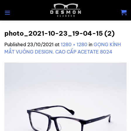
Skip
to
content
photo_2021-10-23_19-04-15 (2)
Published
23/10/2021
at
1280 × 1280
in
GỌNG KÍNH
MẮT VUÔNG DESIGN. CAO CẤP ACETATE 8024