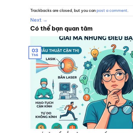
Trackbacks are closed, but you can
post a comment
.
Next
→
Có thể bạn quan tâm
03
Th6