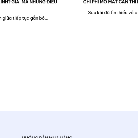
ÍNH? GIẢI MÃ NHỮNG ĐIỀU
CHI PHÍ MỔ MẮT CẬN THỊ 
Sau khi đã tìm hiểu về 
 giữa tiếp tục gắn bó...