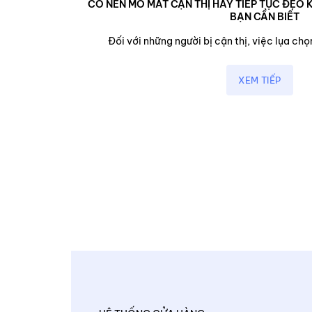
CÓ NÊN MỔ MẮT CẬN THỊ HAY TIẾP TỤC ĐEO K
BẠN CẦN BIẾT
cận,...
Đối với những người bị cận thị, việc lụa chọn
XEM TIẾP