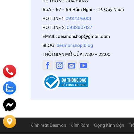
HỆ THỐNG CỬA HÀNG
65A - 67 - 69 Hàm Nghi - TP. Quy Nhơn
HOTLINE 1:
0937876001
HOTLINE 2:
0933807137
EMAIL: desmonshop@gmail.com
BLOG:
desmonshop.blog
THỜI GIAN MỞ CỦA: 7:30 – 22:00
Kính mắt Desmon
Kính Râm
Gọng Kính Cận
Tr