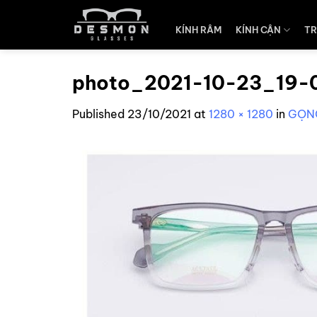
Skip
to
KÍNH RÂM
KÍNH CẬN
TR
content
photo_2021-10-23_19-
Published
23/10/2021
at
1280 × 1280
in
GỌNG