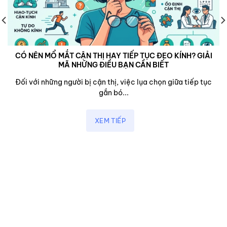
CÓ NÊN MỔ MẮT CẬN THỊ HAY TIẾP TỤC ĐEO KÍNH? GIẢI
MÃ NHỮNG ĐIỀU BẠN CẦN BIẾT
Đối với những người bị cận thị, việc lụa chọn giữa tiếp tục
gắn bó...
XEM TIẾP