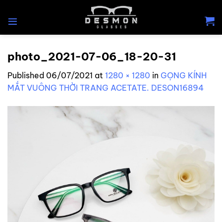
Skip
to
content
photo_2021-07-06_18-20-31
Published
06/07/2021
at
1280 × 1280
in
GỌNG KÍNH
MẮT VUÔNG THỜI TRANG ACETATE. DESON16894