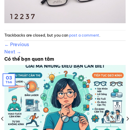
Trackbacks are closed, but you can
post a comment
.
←
Previous
Next
→
Có thể bạn quan tâm
03
Th6