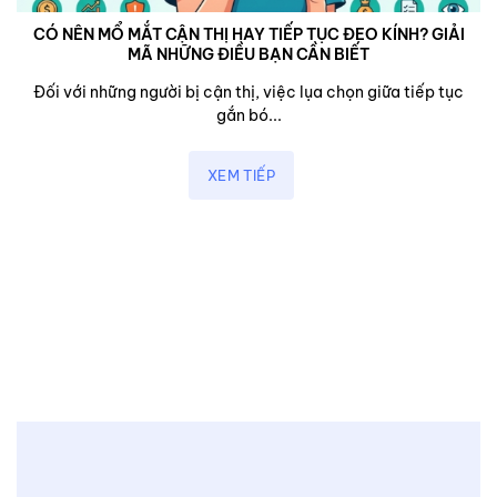
CÓ NÊN MỔ MẮT CẬN THỊ HAY TIẾP TỤC ĐEO KÍNH? GIẢI
MÃ NHỮNG ĐIỀU BẠN CẦN BIẾT
Đối với những người bị cận thị, việc lụa chọn giữa tiếp tục
gắn bó...
XEM TIẾP