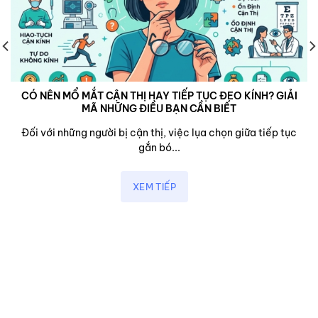
CÓ NÊN MỔ MẮT CẬN THỊ HAY TIẾP TỤC ĐEO KÍNH? GIẢI
MÃ NHỮNG ĐIỀU BẠN CẦN BIẾT
Đối với những người bị cận thị, việc lụa chọn giữa tiếp tục
gắn bó...
XEM TIẾP