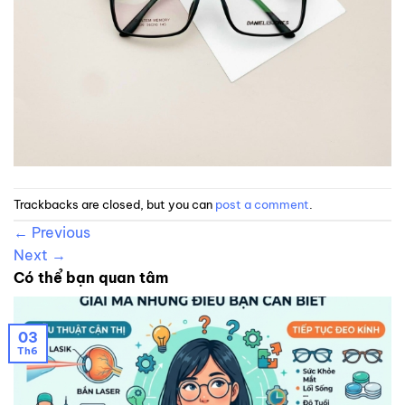
Trackbacks are closed, but you can
post a comment
.
←
Previous
Next
→
Có thể bạn quan tâm
03
Th6