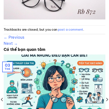
Trackbacks are closed, but you can
post a comment
.
←
Previous
Next
→
Có thể bạn quan tâm
03
Th6