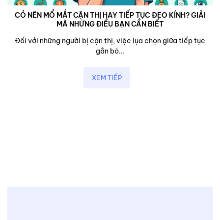
CÓ NÊN MỔ MẮT CẬN THỊ HAY TIẾP TỤC ĐEO KÍNH? GIẢI
MÃ NHỮNG ĐIỀU BẠN CẦN BIẾT
Đối với những người bị cận thị, việc lụa chọn giữa tiếp tục
gắn bó...
XEM TIẾP