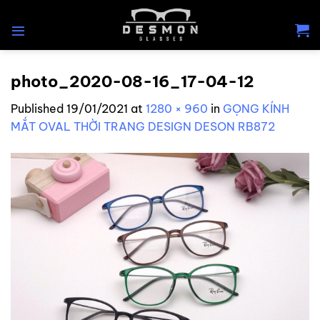
Skip
to
content
photo_2020-08-16_17-04-12
Published
19/01/2021
at
1280 × 960
in
GỌNG KÍNH
MẮT OVAL THỜI TRANG DESIGN DESON RB872