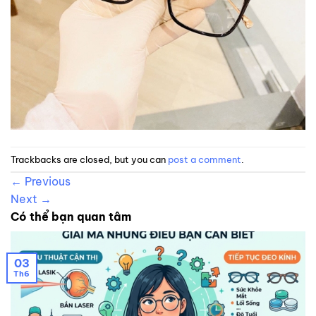
Trackbacks are closed, but you can
post a comment
.
←
Previous
Next
→
Có thể bạn quan tâm
03
Th6