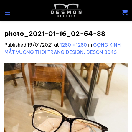
Skip
to
content
photo_2021-01-16_02-54-38
Published
19/01/2021
at
1280 × 1280
in
GỌNG KÍNH
MẮT VUÔNG THỜI TRANG DESIGN. DESON 8043