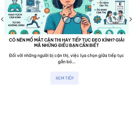
CÓ NÊN MỔ MẮT CẬN THỊ HAY TIẾP TỤC ĐEO KÍNH? GIẢI
MÃ NHỮNG ĐIỀU BẠN CẦN BIẾT
Đối với những người bị cận thị, việc lụa chọn giữa tiếp tục
gắn bó...
XEM TIẾP