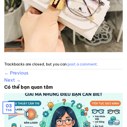
Trackbacks are closed, but you can
post a comment
.
←
Previous
Next
→
Có thể bạn quan tâm
03
Th6