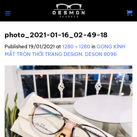
Skip
to
content
photo_2021-01-16_02-49-18
Published
19/01/2021
at
1280 × 1280
in
GỌNG KÍNH
MẮT TRÒN THỜI TRANG DESIGN. DESON 8096