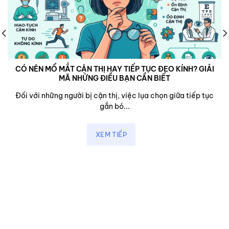
CÓ NÊN MỔ MẮT CẬN THỊ HAY TIẾP TỤC ĐEO KÍNH? GIẢI
MÃ NHỮNG ĐIỀU BẠN CẦN BIẾT
Đối với những người bị cận thị, việc lụa chọn giữa tiếp tục
gắn bó...
XEM TIẾP