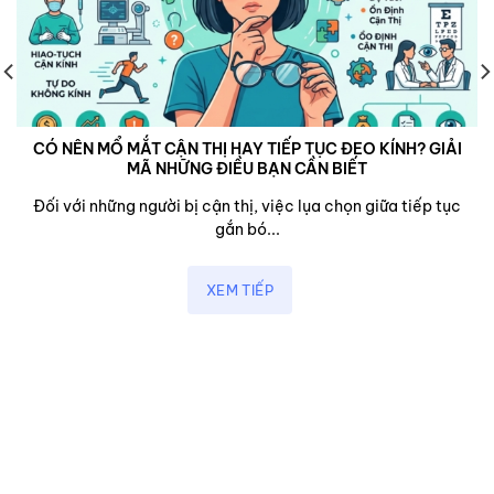
CÓ NÊN MỔ MẮT CẬN THỊ HAY TIẾP TỤC ĐEO KÍNH? GIẢI
MÃ NHỮNG ĐIỀU BẠN CẦN BIẾT
Đối với những người bị cận thị, việc lụa chọn giữa tiếp tục
gắn bó...
XEM TIẾP