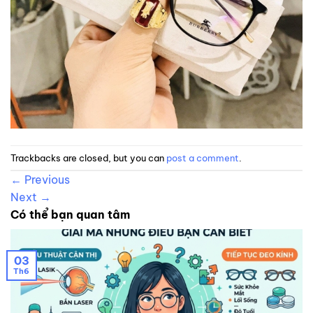
Trackbacks are closed, but you can
post a comment
.
←
Previous
Next
→
Có thể bạn quan tâm
03
Th6