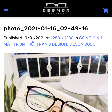
Skip
to
content
photo_2021-01-16_02-49-16
Published
19/01/2021
at
1280 × 1280
in
GỌNG KÍNH
MẮT TRÒN THỜI TRANG DESIGN. DESON 8096