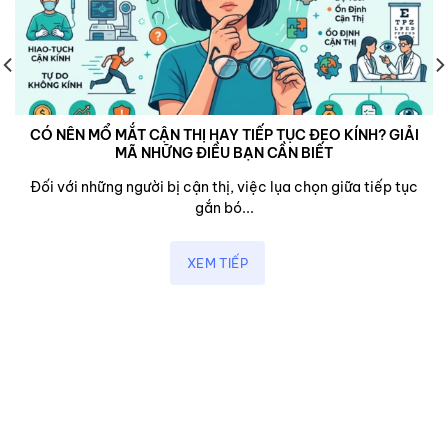
CÓ NÊN MỔ MẮT CẬN THỊ HAY TIẾP TỤC ĐEO KÍNH? GIẢI
MÃ NHỮNG ĐIỀU BẠN CẦN BIẾT
Đối với những người bị cận thị, việc lụa chọn giữa tiếp tục
gắn bó...
XEM TIẾP