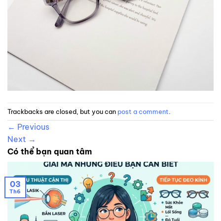
Trackbacks are closed, but you can
post a comment
.
←
Previous
Next
→
Có thể bạn quan tâm
03
Th6