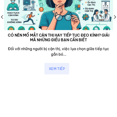
CÓ NÊN MỔ MẮT CẬN THỊ HAY TIẾP TỤC ĐEO KÍNH? GIẢI
MÃ NHỮNG ĐIỀU BẠN CẦN BIẾT
Đối với những người bị cận thị, việc lụa chọn giữa tiếp tục
gắn bó...
XEM TIẾP