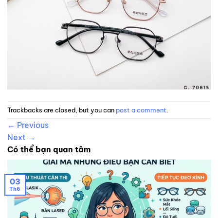
Trackbacks are closed, but you can
post a comment
.
←
Previous
Next
→
Có thể bạn quan tâm
03
Th6