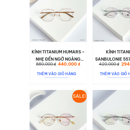
KÍNH TITANIUM HUMARS –
KÍNH TITAN
NHẸ ĐẾN NGỠ NGÀNG
SANBULONIE 557
Giá
Giá
Giá
880.000
₫
440.000
₫
420.000
₫
294
90115
NHẸ, SIÊU 
gốc
hiện
gốc
là:
tại
là:
THÊM VÀO GIỎ HÀNG
THÊM VÀO GIỎ 
880.000 ₫.
là:
420.
440.000 ₫.
SALE!