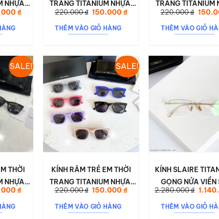
M NHỰA.
TRANG TITANIUM NHỰA.
TRANG TITANIUM 
Giá
Giá
Giá
Giá
.000
₫
220.000
₫
150.000
₫
220.000
₫
150.
08
DESON 0015
DESON 0017
hiện
gốc
hiện
gốc
tại
là:
tại
là:
HÀNG
THÊM VÀO GIỎ HÀNG
THÊM VÀO GIỎ H
000 ₫.
là:
220.000 ₫.
là:
220.00
150.000 ₫.
150.000 ₫.
SALE!
SALE!
EM THỜI
KÍNH RÂM TRẺ EM THỜI
KÍNH SLAIRE TITA
M NHỰA.
TRANG TITANIUM NHỰA.
GỌNG NỬA VIỀN 
Giá
Giá
Giá
Giá
.000
₫
220.000
₫
150.000
₫
2.280.000
₫
1.140
19
DESON 0036
NHẸ, SANG TRỌ
hiện
gốc
hiện
gốc
tại
là:
tại
là:
ĐẲNG CẤP 
HÀNG
THÊM VÀO GIỎ HÀNG
THÊM VÀO GIỎ H
000 ₫.
là:
220.000 ₫.
là:
2.280.
150.000 ₫.
150.000 ₫.