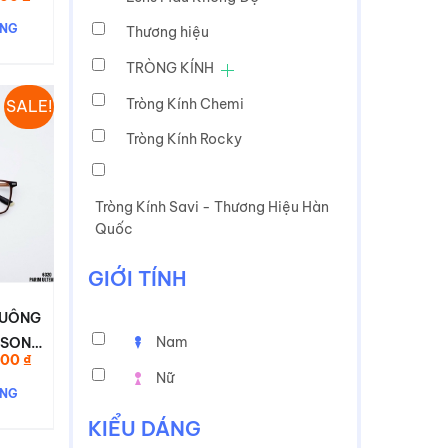
1
hiện
tại
ÀNG
Thương hiệu
0 ₫.
là:
250.000 ₫.
TRÒNG KÍNH
Tròng Kính Chemi
SALE!
Tròng Kính Rocky
Tròng Kính Savi - Thương Hiệu Hàn
Quốc
GIỚI TÍNH
VUÔNG
Nam
ESON
Giá
000
₫
hiện
Nữ
tại
ÀNG
0 ₫.
là:
350.000 ₫.
KIỂU DÁNG