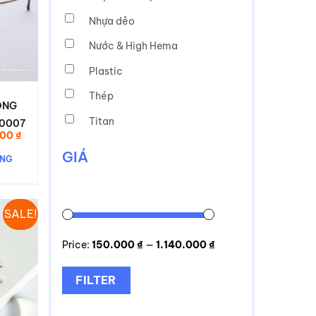
Nhựa dẻo
Nước & High Hema
Plastic
Thép
ÔNG
Titan
T0007
Giá
000
₫
hiện
GIÁ
tại
ÀNG
0 ₫.
là:
540.000 ₫.
SALE!
Price:
150.000 ₫
—
1.140.000 ₫
FILTER