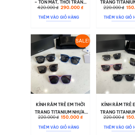
– TÔN MẶT, THỜI TRANG
TRANG TITANIU
Giá
Giá
Giá
420.000
₫
290.000
₫
220.000
₫
150
6636
DESON 00
gốc
hiện
gốc
là:
tại
là:
THÊM VÀO GIỎ HÀNG
THÊM VÀO GIỎ 
420.000 ₫.
là:
220.
290.000 ₫.
SALE!
KÍNH RÂM TRẺ EM THỜI
KÍNH RÂM TRẺ 
TRANG TITANIUM NHỰA.
TRANG TITANIU
Giá
Giá
Giá
220.000
₫
150.000
₫
220.000
₫
150
DESON 0018
DESON 00
gốc
hiện
gốc
là:
tại
là:
THÊM VÀO GIỎ HÀNG
THÊM VÀO GIỎ 
220.000 ₫.
là:
220.
150.000 ₫.