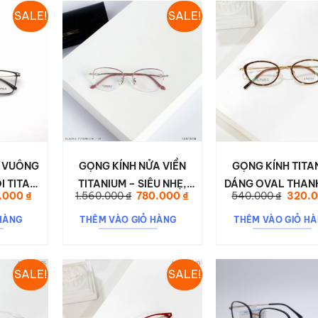
SALE!
SALE!
T VUÔNG
GỌNG KÍNH NỬA VIỀN
GỌNG KÍNH TITA
I TITAN
TITANIUM – SIÊU NHẸ,
DÁNG OVAL THANH
Giá
Giá
Giá
Giá
.000
₫
1.560.000
₫
780.000
₫
540.000
₫
320.
132
SANG TRỌNG 120151B
– NHẸ ÊM, DỄ ĐE
hiện
gốc
hiện
gốc
tại
là:
tại
là:
NGÀY | ANESSA 
HÀNG
THÊM VÀO GIỎ HÀNG
THÊM VÀO GIỎ H
000 ₫.
là:
1.560.000 ₫.
là:
540.00
380.000 ₫.
780.000 ₫.
SALE!
SALE!