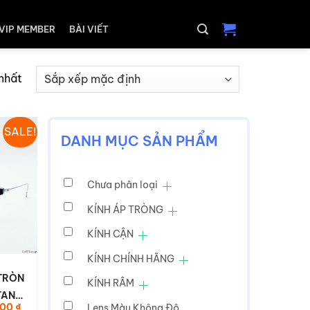
VIP MEMBER
BÀI VIẾT
 nhất
SALE!
DANH MỤC SẢN PHẨM
Chưa phân loại
KÍNH ÁP TRÒNG
KÍNH CẬN
KÍNH CHÍNH HÃNG
TRÒN
KÍNH RÂM
TAN
Giá
000
₫
Lens Màu Không Độ