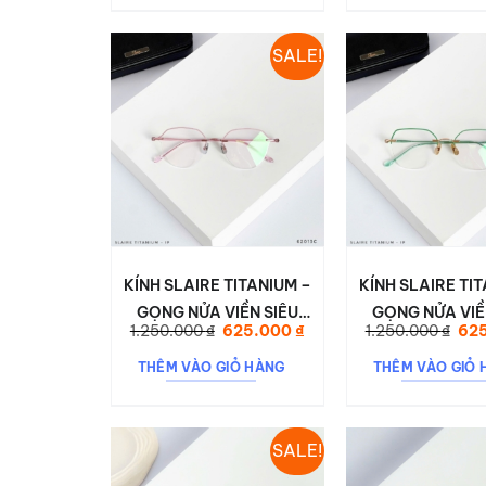
SALE!
KÍNH SLAIRE TITANIUM –
KÍNH SLAIRE TI
GỌNG NỬA VIỀN SIÊU
GỌNG NỬA VIỀ
Giá
Giá
Giá
1.250.000
₫
625.000
₫
1.250.000
₫
62
NHẸ, SANG TRỌNG &
NHẸ, TRẺ TRUN
gốc
hiện
gốc
là:
tại
là:
ĐẲNG CẤP 62013C
KỲ THANH LỊCH
THÊM VÀO GIỎ HÀNG
THÊM VÀO GIỎ 
1.250.000 ₫.
là:
1.2
625.000 ₫.
SALE!