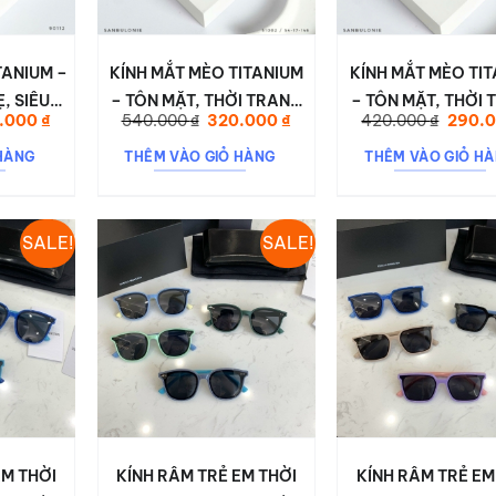
ANIUM –
KÍNH MẮT MÈO TITANIUM
KÍNH MẮT MÈO TI
, SIÊU
– TÔN MẶT, THỜI TRANG
– TÔN MẶT, THỜI
Giá
Giá
Giá
Giá
.000
₫
540.000
₫
320.000
₫
420.000
₫
290.
 NGÀY
51002
51003
hiện
gốc
hiện
gốc
tại
là:
tại
là:
0112
HÀNG
THÊM VÀO GIỎ HÀNG
THÊM VÀO GIỎ H
000 ₫.
là:
540.000 ₫.
là:
420.00
440.000 ₫.
320.000 ₫.
SALE!
SALE!
EM THỜI
KÍNH RÂM TRẺ EM THỜI
KÍNH RÂM TRẺ EM