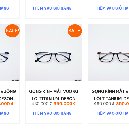
 NHẸ ÊM
TITAN 3528
DESON T2200
hiện
gốc
hiện
gốc
tại
là:
tại
là:
SA 8246
HÀNG
THÊM VÀO GIỎ HÀNG
THÊM VÀO GIỎ H
000 ₫.
là:
520.000 ₫.
là:
380.00
320.000 ₫.
380.000 ₫.
SALE!
SALE!
T VUÔNG
GỌNG KÍNH MẮT VUÔNG
GỌNG KÍNH MẮT 
 DESON
LÕI TITANIUM. DESON
LÕI TITANIUM. D
Giá
Giá
Giá
Giá
.000
₫
480.000
₫
350.000
₫
480.000
₫
350.
29
PARIM 60006
PARIM 6320
hiện
gốc
hiện
gốc
tại
là:
tại
là:
HÀNG
THÊM VÀO GIỎ HÀNG
THÊM VÀO GIỎ H
000 ₫.
là:
480.000 ₫.
là:
480.00
350.000 ₫.
350.000 ₫.