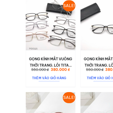
SALE!
GỌNG KÍNH MẮT VUÔNG
GỌNG KÍNH MẮ
THỜI TRANG. LÕI TITAN
THỜI TRANG. LÕ
Giá
Giá
Giá
550.000
₫
380.000
₫
550.000
₫
380
DESON H00121
DESON H00
gốc
hiện
gốc
là:
tại
là:
THÊM VÀO GIỎ HÀNG
THÊM VÀO GIỎ 
550.000 ₫.
là:
550.
380.000 ₫.
SALE!