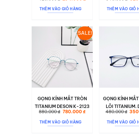
MẶT, HIỆN ĐẠI 6636
TÔN GƯƠNG MẶT,
gốc
hiện
gốc
là:
tại
là:
DỄ ĐEO | ANES
THÊM VÀO GIỎ HÀNG
THÊM VÀO GIỎ 
420.000 ₫.
là:
540.
294.000 ₫.
SALE!
GỌNG KÍNH MẮT TRÒN
GỌNG KÍNH MẮ
TITANIUM DESON K-2123
LÕI TITANIUM.
Giá
Giá
Giá
880.000
₫
780.000
₫
480.000
₫
350
PARIM 31
gốc
hiện
gốc
là:
tại
là:
THÊM VÀO GIỎ HÀNG
THÊM VÀO GIỎ 
880.000 ₫.
là:
480.
780.000 ₫.