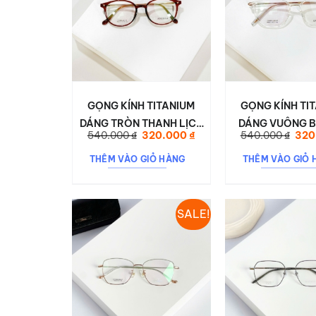
GỌNG KÍNH TITANIUM
GỌNG KÍNH TI
DÁNG TRÒN THANH LỊCH
DÁNG VUÔNG 
Giá
Giá
Giá
540.000
₫
320.000
₫
540.000
₫
320
– NHẸ ÊM, DỄ ĐEO MỖI
THANH LỊCH – NH
gốc
hiện
gốc
là:
tại
là:
NGÀY | ANESSA 8216
ĐEO MỖI NGÀY |
THÊM VÀO GIỎ HÀNG
THÊM VÀO GIỎ 
540.000 ₫.
là:
540.
320.000 ₫.
8265
SALE!