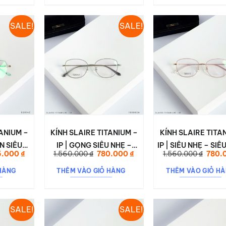
SALE!
SALE!
TANIUM –
KÍNH SLAIRE TITANIUM –
KÍNH SLAIRE TITA
N SIÊU
IP | GỌNG SIÊU NHẸ –
IP | SIÊU NHẸ – SIÊ
Giá
Giá
Giá
Giá
5.000
₫
1.560.000
₫
780.000
₫
1.560.000
₫
780.
G & CỰC
CỨNG CÁP – THANH LỊCH
TINH TẾ TRONG TỪ
hiện
gốc
hiện
gốc
tại
là:
tại
là:
 62014C
CHO MỌI PHONG CÁCH
TIẾT
HÀNG
THÊM VÀO GIỎ HÀNG
THÊM VÀO GIỎ H
50.000 ₫.
là:
1.560.000 ₫.
là:
1.560
625.000 ₫.
780.000 ₫.
SALE!
SALE!