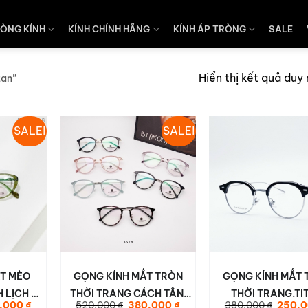
ÒNG KÍNH
KÍNH CHÍNH HÃNG
KÍNH ÁP TRÒNG
SALE
Hiển thị kết quả duy
tan”
SALE!
SALE!
ẮT MÈO
GỌNG KÍNH MẮT TRÒN
GỌNG KÍNH MẮT 
 LỊCH –
THỜI TRANG CÁCH TÂN.
THỜI TRANG.TI
Giá
Giá
Giá
Giá
.000
₫
520.000
₫
380.000
₫
380.000
₫
250.