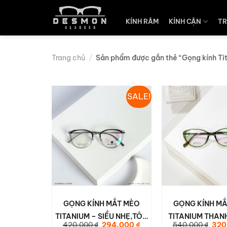
Skip
to
KÍNH RÂM
KÍNH CẬN
TR
content
Trang chủ
/
Sản phẩm được gắn thẻ “Gọng kính Ti
SALE!
GỌNG KÍNH MẮT MÈO
GỌNG KÍNH M
TITANIUM – SIỀU NHẸ,TÔN
TITANIUM THANH
Giá
Giá
Giá
420.000
₫
294.000
₫
540.000
₫
320