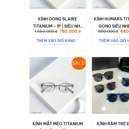
KÍNH GỌNG SLAIRE
KÍNH HUMARS TIT
TITANIUM – IP | SIÊU NHẸ
GỌNG SIÊU NHẸ
Giá
Giá
Giá
1.560.000
₫
780.000
₫
880.000
₫
440
– SIÊU BỀN – SANG
BỀN, ĐEO CẢ
gốc
hiện
gốc
là:
tại
là:
TRỌNG – TÔN DÁNG MẶT
KHÔNG MỎI 9
THÊM VÀO GIỎ HÀNG
THÊM VÀO GIỎ 
1.560.000 ₫.
là:
880.
780.000 ₫.
SALE!
KÍNH MẮT MÈO TITANIUM
KÍNH RÂM TRẺ 