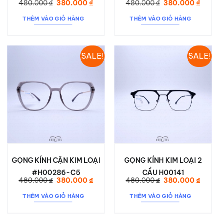
Giá
Giá
Giá
Giá
480.000
₫
380.000
₫
480.000
₫
380.000
₫
gốc
hiện
gốc
hiện
là:
tại
là:
tại
THÊM VÀO GIỎ HÀNG
THÊM VÀO GIỎ HÀNG
480.000 ₫.
là:
480.000 ₫.
là:
380.000 ₫.
380.0
SALE!
SALE!
GỌNG KÍNH CẬN KIM LOẠI
GỌNG KÍNH KIM LOẠI 2
#H00286-C5
CẦU H00141
Giá
Giá
Giá
Giá
480.000
₫
380.000
₫
480.000
₫
380.000
₫
gốc
hiện
gốc
hiện
là:
tại
là:
tại
THÊM VÀO GIỎ HÀNG
THÊM VÀO GIỎ HÀNG
480.000 ₫.
là:
480.000 ₫.
là:
380.000 ₫.
380.0