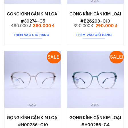
GỌNG KÍNH CẬN KIM LOẠI
GỌNG KÍNH CẬN KIM LOẠI
#30274-C5
#B26208-C10
Giá
Giá
Giá
Giá
480.000
₫
380.000
₫
390.000
₫
290.000
₫
gốc
hiện
gốc
hiện
là:
tại
là:
tại
THÊM VÀO GIỎ HÀNG
THÊM VÀO GIỎ HÀNG
480.000 ₫.
là:
390.000 ₫.
là:
380.000 ₫.
290.0
SALE!
SALE!
GỌNG KÍNH CẬN KIM LOẠI
GỌNG KÍNH CẬN KIM LOẠI
#H00286-C10
#H00286-C4