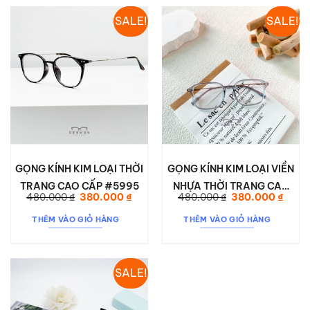
SALE!
SALE!
GỌNG KÍNH KIM LOẠI THỜI
GỌNG KÍNH KIM LOẠI VIỀN
TRANG CAO CẤP #5995
NHỰA THỜI TRANG CAO
Giá
Giá
Giá
Giá
480.000
₫
380.000
₫
480.000
₫
380.000
₫
CẤP #H00244
gốc
hiện
gốc
hiện
là:
tại
là:
tại
THÊM VÀO GIỎ HÀNG
THÊM VÀO GIỎ HÀNG
480.000 ₫.
là:
480.000 ₫.
là:
380.000 ₫.
380.0
SALE!