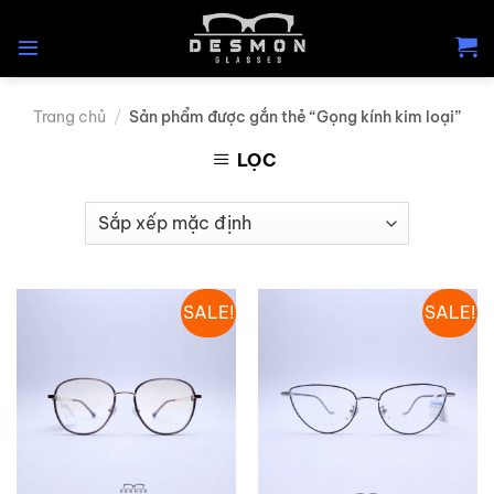
Skip
to
content
Trang chủ
/
Sản phẩm được gắn thẻ “Gọng kính kim loại”
LỌC
SALE!
SALE!