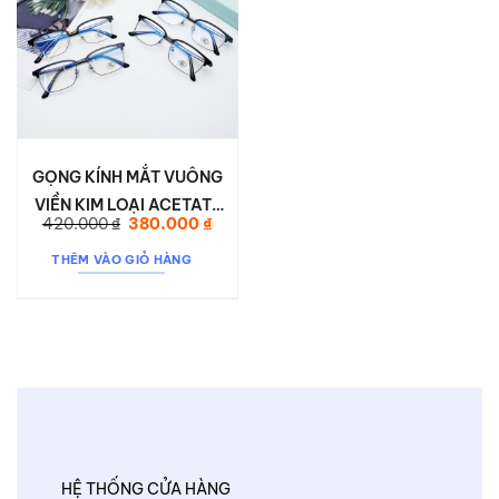
GỌNG KÍNH MẮT VUÔNG
VIỀN KIM LOẠI ACETATE
Giá
Giá
420.000
₫
380.000
₫
DESON20094
gốc
hiện
là:
tại
THÊM VÀO GIỎ HÀNG
420.000 ₫.
là:
380.000 ₫.
HỆ THỐNG CỬA HÀNG