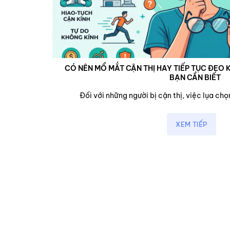
CÓ NÊN MỔ MẮT CẬN THỊ HAY TIẾP TỤC ĐEO K
BẠN CẦN BIẾT
cận,...
Đối với những người bị cận thị, việc lụa chọn
XEM TIẾP