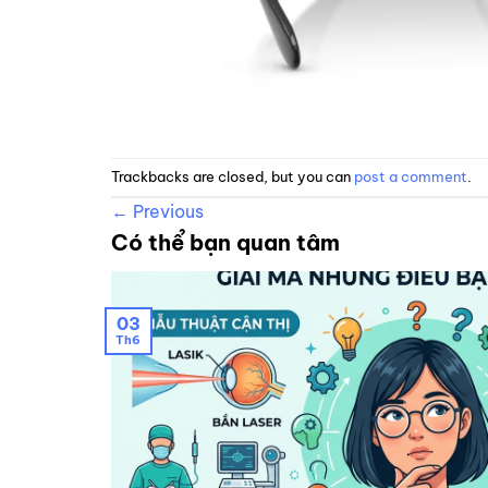
Trackbacks are closed, but you can
post a comment
.
←
Previous
Có thể bạn quan tâm
03
Th6