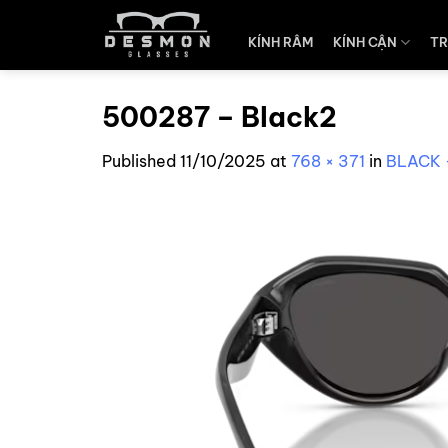
Skip
to
KÍNH RÂM
KÍNH CẬN
TR
content
500287 – Black2
Published
11/10/2025
at
768 × 371
in
BLACK 