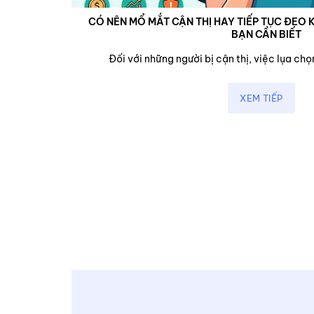
CÓ NÊN MỔ MẮT CẬN THỊ HAY TIẾP TỤC ĐEO K
BẠN CẦN BIẾT
cận,...
Đối với những người bị cận thị, việc lụa chọn
XEM TIẾP