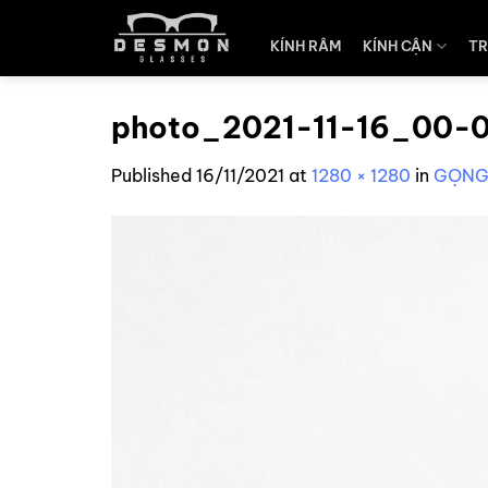
Skip
to
KÍNH RÂM
KÍNH CẬN
TR
content
photo_2021-11-16_00-
Published
16/11/2021
at
1280 × 1280
in
GỌNG 