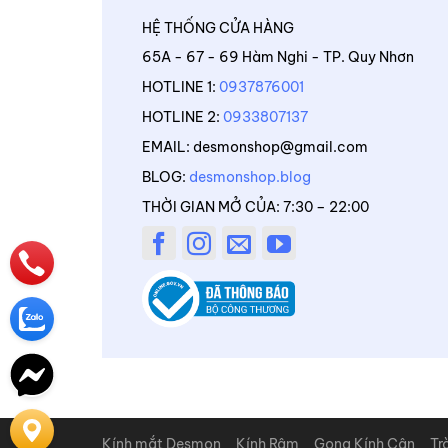
HỆ THỐNG CỬA HÀNG
65A - 67 - 69 Hàm Nghi - TP. Quy Nhơn
HOTLINE 1:
0937876001
HOTLINE 2:
0933807137
EMAIL: desmonshop@gmail.com
BLOG:
desmonshop.blog
THỜI GIAN MỞ CỦA: 7:30 – 22:00
Kính mắt Desmon
Kính Râm
Gọng Kính Cận
Tr