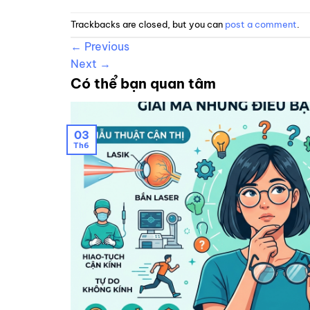
Trackbacks are closed, but you can
post a comment
.
←
Previous
Next
→
Có thể bạn quan tâm
03
Th6